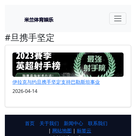
#旦携手坚定
伊拉克与约旦携手坚定支持巴勒斯坦事业
2026-04-14
首页
关于我们
新闻中心
联系我们
|
网站地图
|
标签云