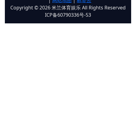
|
网站地图
|
标签云
Copyright © 2026 米兰体育娱乐 All Rights Reserved
ICP备60790336号-53