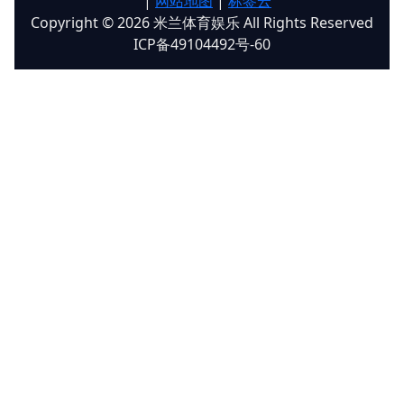
|
网站地图
|
标签云
Copyright © 2026 米兰体育娱乐 All Rights Reserved
ICP备49104492号-60