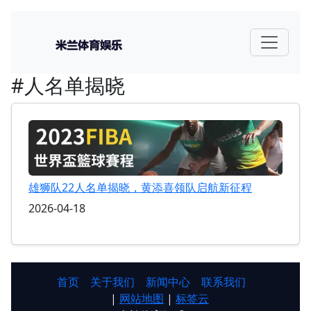
#人名单揭晓
雄狮队22人名单揭晓，黄添喜领队启航新征程
2026-04-18
首页
关于我们
新闻中心
联系我们
|
网站地图
|
标签云