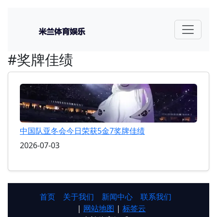
#奖牌佳绩
中国队亚冬会今日荣获5金7奖牌佳绩
2026-07-03
首页
关于我们
新闻中心
联系我们
|
网站地图
|
标签云