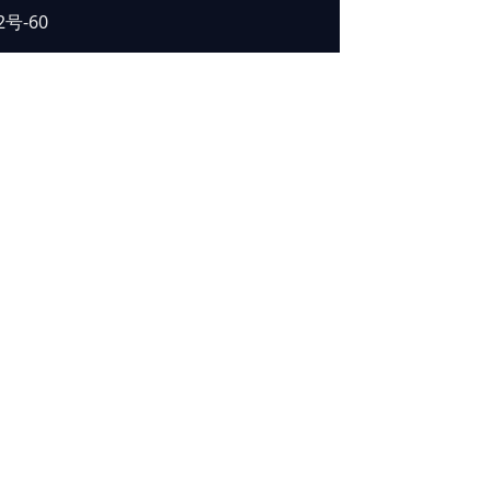
2号-60