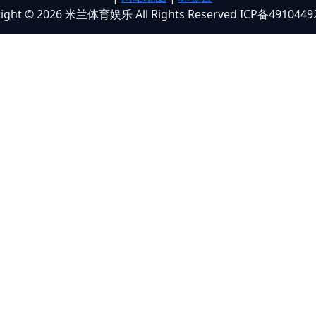
right © 2026 米兰体育娱乐 All Rights Reserved ICP备4910449