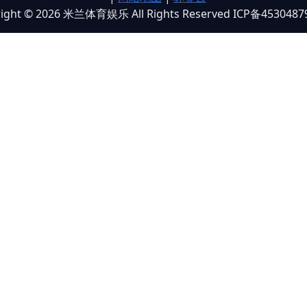
right © 2026 米兰体育娱乐 All Rights Reserved ICP备4530487