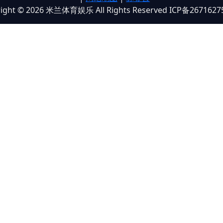
right © 2026 米兰体育娱乐 All Rights Reserved ICP备2671627