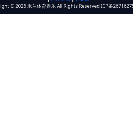
right © 2026 米兰体育娱乐 All Rights Reserved ICP备2671627