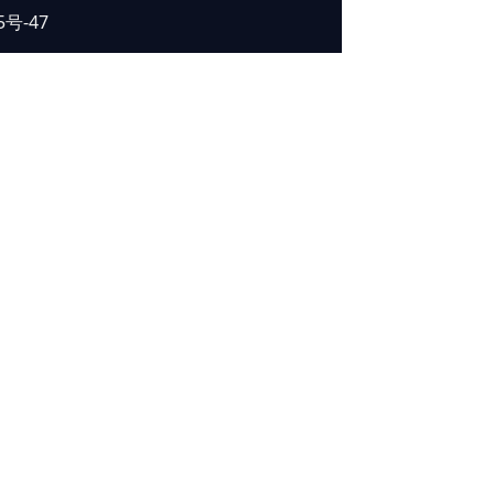
5号-47