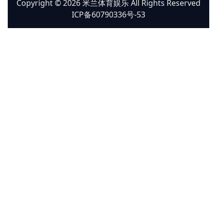
Copyright © 2026 米兰体育娱乐 All Rights Reserved
ICP备60790336号-53