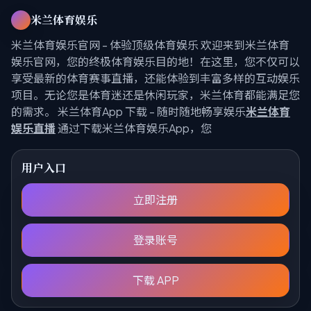
米兰体育娱乐
米兰体育娱乐官网 - 体验顶级体育娱乐 欢迎来到米兰体育
娱乐官网，您的终极体育娱乐目的地！在这里，您不仅可以
享受最新的体育赛事直播，还能体验到丰富多样的互动娱乐
项目。无论您是体育迷还是休闲玩家，米兰体育都能满足您
的需求。 米兰体育App 下载 - 随时随地畅享娱乐
米兰体育
娱乐直播
通过下载米兰体育娱乐App，您
用户入口
立即注册
登录账号
下载 APP