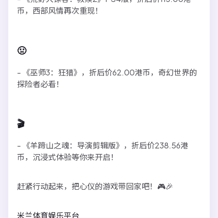
币，西部风情再次重现！
🤢
- 《巫师3：狂猎》，折后价62.00港币，奇幻世界的
探险者必看！
🎬
- 《羊蹄山之魂：导演剪辑版》，折后价238.56港
币，沉浸式体验等你来开启！
赶紧行动起来，把心仪的游戏带回家吧！🎮🎉
米兰体育娱乐平台