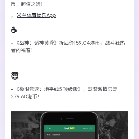
币，超值之选！
，
米兰体育娱乐App
☕
- 《战神：诸神黄昏》折后价159.04港币，战斗狂热
者的福音！
😇
- 《极限竞速：地平线5 顶级版》，驾驶激情只需
279.60港币！