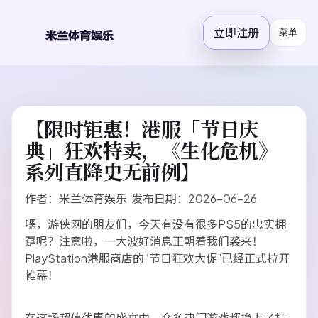
立即注册
菜单
【限时钜惠！港服「节日庆
典」狂欢特卖，《生化危机》
系列直降史无前例】
作者：米兰体育娱乐 发布日期：2026-06-26
嘿，游侠网的朋友们，今天有没有很多PS5的忠实拥
趸呢？注意啦，一大波好消息正朝着我们袭来！
PlayStation港服商店的“节日狂欢大促”已经正式拉开
帷幕！
在这场超值优惠的盛宴中，众多热门游戏都换上了打