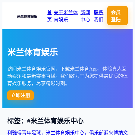
首
关于米兰体
新闻
联系
会员
页
育娱乐
中心
我们
登陆
米兰体育娱乐
访问米兰体育娱乐官网，下载米兰体育App，体验真人互
动娱乐和最新赛事直播。我们致力于为您提供最优质的体
育娱乐服务，尽享精彩时刻。
立即注册
标签：#米兰体育娱乐中心
利雅得青年足球，米兰体育娱乐中心，俱乐部迎来博納文