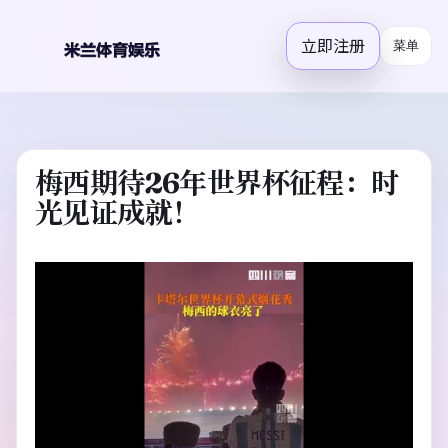
立即注册
菜单
梅西期待26年世界杯征程：时
光见证成就！