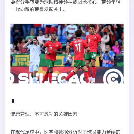
要得分手转变为球队精神领袖或战术核心，带领年轻
一代向新的荣誉发起冲击。
⏸️
健康管理：不可忽视的关键因素
在现代足球中，医学和数据分析对于球员能力延续的