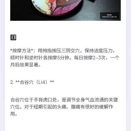
8️⃣
*按摩方法*：用拇指按压三阴交穴，保持适度压力，
顺时针和逆时针各按摩5分钟。每日按摩2-3次，一个
月后效果显著。
2. **合谷穴（LI4）**
合谷穴位于手背虎口处，是调节全身气血流通的关键
穴位。对于经期引起的头痛、腹痛有很好的缓解作
用。