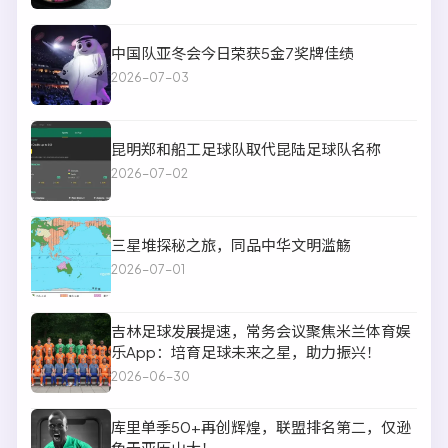
中国队亚冬会今日荣获5金7奖牌佳绩
2026-07-03
昆明郑和船工足球队取代昆陆足球队名称
2026-07-02
三星堆探秘之旅，同品中华文明滥觞
2026-07-01
吉林足球发展提速，常务会议聚焦米兰体育娱
乐App：培育足球未来之星，助力振兴！
2026-06-30
库里单季50+再创辉煌，联盟排名第二，仅逊
色于亚历山大！