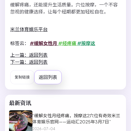
缓解疼痛，还能提升生活质量。穴位按摩，一个不容
忽视的健康选择，让每个经期都更加轻松自在。
米兰体育娱乐平台
标签云：
#缓解女性月
#经疼痛
#按摩这
上一篇：返回列表
下一篇：返回列表
返回列表
复制链接
最新资讯
“缓解女性月经疼痛，按摩这2穴位有奇效米兰
体育娱乐官网——运动汇2025年3月7日”
2026-07-04