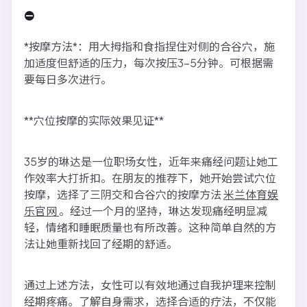
⛔
*按摩方法*：用大拇指和食指捏住对侧的合谷穴，施
加适度但舒适的压力，每次按压3-5分钟。可根据需
要每日多次进行。
**穴位按摩的实际效果见证**
35岁的琳达是一位职场女性，近年来痛经问题让她工
作效率大打折扣。在朋友的推荐下，她开始尝试穴位
按摩，选择了三阴交和合谷穴的按摩方法
米兰体育娱
乐官网
。经过一个月的坚持，琳达发现痛经明显减
轻，情绪和睡眠质量也有所改善。这种简单自然的方
法让她重新找回了经期的舒适。
通过上述方法，女性可以有效地通过自我护理来控制
经期疼痛。了解自身需求，选择合适的疗法，不仅能