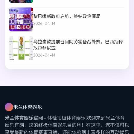
黎巴嫩新政府启航，终结政治僵局
2026-04-14
乌拉圭欲提前召回阿劳霍备战补赛，巴西拒释
放拉菲尼亚
2026-04-14
米兰体育娱乐
米兰体育娱乐官网
- 体验顶级体育娱乐 欢迎来到米兰体育
娱乐官网，您的终极体育娱乐目的地！在这里，您不仅可以
享受最新的体育赛事直播，还能体验到丰富多样的互动娱乐