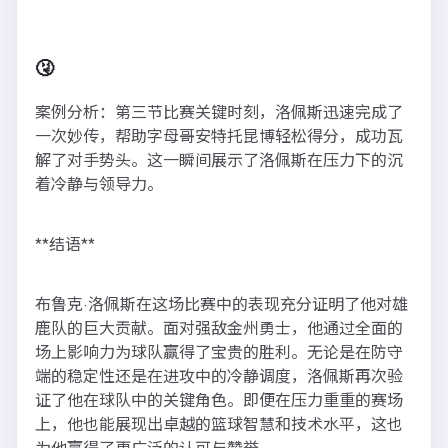
🤧
案例分析：第三节比赛关键时刻，洛佩斯迅速完成了
一次妙传，帮助字母哥安特托昆博轻松得分，成功瓦
解了对手势头。这一瞬间展示了洛佩斯在压力下的沉
着冷静与领导力。
**结语**
布鲁克·洛佩斯在这场比赛中的表现充分证明了他对雄
鹿队的巨大贡献。面对强敌金州勇士，他通过全面的
场上影响力为球队赢得了宝贵的胜利。无论是在防守
端的稳定性还是在进攻中的冷静调度，洛佩斯再次验
证了他在球队中的关键角色。即便在压力重重的赛场
上，他也能展现出卓越的篮球智慧和技术水平，这也
为他赢得了更广泛的认可与赞誉。