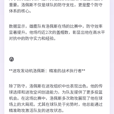
重要。洛佩斯不仅是球队的防守支柱，更是整个防守
体系的核心。
数据显示，雄鹿队有洛佩斯在场的比赛中，防守效率
显著提升。他场均近2次的盖帽数，彰显出他在高水平
对抗中的防守实力和经验。
😜
**进攻发动机洛佩斯：精准的战术执行者**
除了防守，洛佩斯在进攻组织中也表现出色。他的传
球选择和进攻空间创造能力，为队友提供了更多投篮
机会。在这场比赛中，洛佩斯多次助攻展现了他在球
场上的大局观。尤其在球队处于劣势时，他总能通过
精准助攻激活队友的进攻状态。