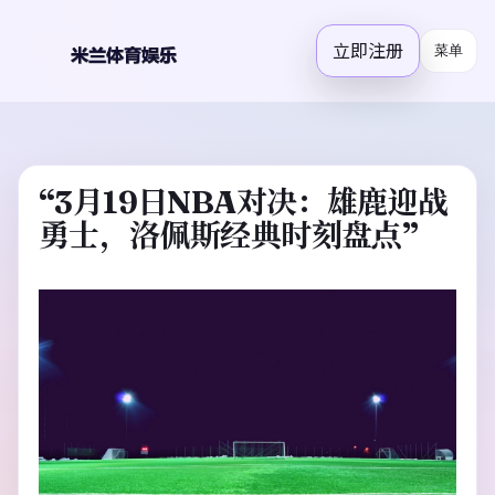
立即注册
菜单
“3月19日NBA对决：雄鹿迎战
勇士，洛佩斯经典时刻盘点”