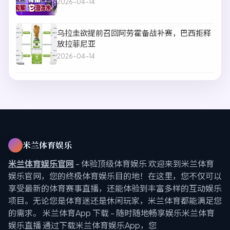
2026-04-14
乌拉圭欲提前召回阿劳霍备战补赛，巴西拒释
放拉菲尼亚
2026-04-14
米兰体育娱乐
米兰体育娱乐官网
- 体验顶级体育娱乐 欢迎来到米兰体育
娱乐官网，您的终极体育娱乐目的地！在这里，您不仅可以
享受最新的体育赛事直播，还能体验到丰富多样的互动娱乐
项目。无论您是体育迷还是休闲玩家，米兰体育都能满足您
的需求。 米兰体育App 下载 - 随时随地畅享娱乐米兰体育
娱乐直播 通过下载米兰体育娱乐App，您