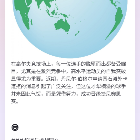
在高尔夫竞技场上，每一位选手的脱颖而出都备受瞩
目，尤其是在激烈竞争中，高水平运动员的自我突破
显得尤为重要。近期，丹尼尔·伯格尔申请圆石滩外卡
遭拒的消息引起了广泛关注，但这位才华横溢的球手
并未因此气馁，而是凭借努力，成功晋级捷尼赛思
赛。
😅