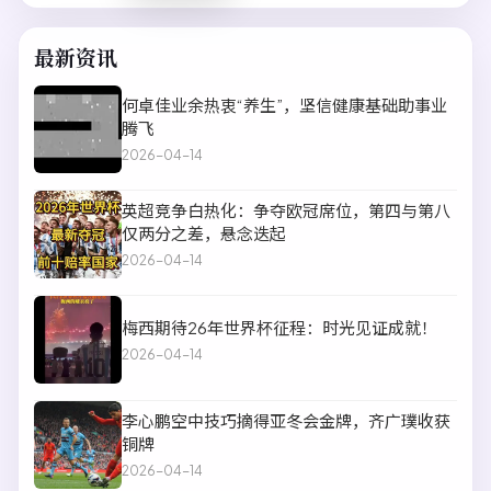
最新资讯
何卓佳业余热衷“养生”，坚信健康基础助事业
腾飞
2026-04-14
英超竞争白热化：争夺欧冠席位，第四与第八
仅两分之差，悬念迭起
2026-04-14
梅西期待26年世界杯征程：时光见证成就！
2026-04-14
李心鹏空中技巧摘得亚冬会金牌，齐广璞收获
铜牌
2026-04-14