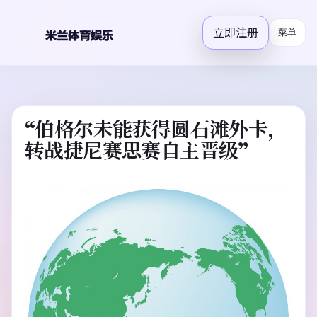
立即注册
菜单
“伯格尔未能获得圆石滩外卡，
转战捷尼赛思赛自主晋级”