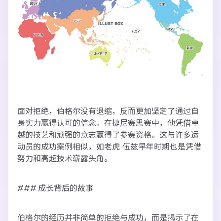
面对拒绝，伯格尔没有退缩，反而更加坚定了通过自
身实力赢得认可的信念。在捷尼赛思赛中，他凭借卓
越的技艺和顽强的意志赢得了参赛资格。这与许多运
动员的成功案例相似，如老虎·伍兹早年时期也是凭借
努力和高超技术崭露头角。
### 成长背后的故事
伯格尔的经历并非简单的拒绝与成功，而是揭示了在